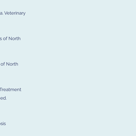
a. Veterinary
cs of North
s of North
J. Treatment
Med.
sis