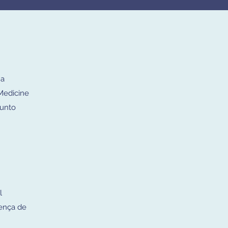
na
Medicine
junto
l
cença de