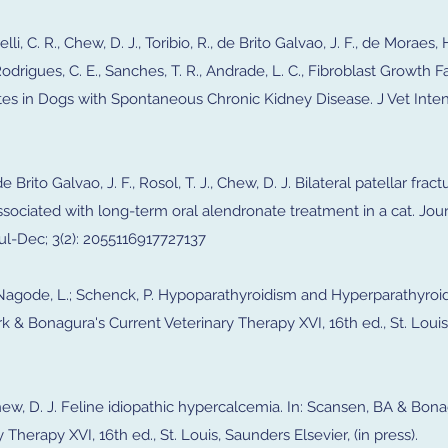
lli, C. R., Chew, D. J., Toribio, R., de Brito Galvao, J. F., de Moraes, H
Rodrigues, C. E., Sanches, T. R., Andrade, L. C., Fibroblast Growth F
ites in Dogs with Spontaneous Chronic Kidney Disease. J Vet Inte
de Brito Galvao, J. F., Rosol, T. J., Chew, D. J. Bilateral patellar frac
ssociated with long-term oral alendronate treatment in a cat. Jour
ul-Dec; 3(2): 2055116917727137
J.; Nagode, L.; Schenck, P. Hypoparathyroidism and Hyperparathyroid
k & Bonagura's Current Veterinary Therapy XVI, 16th ed., St. Loui
, Chew, D. J. Feline idiopathic hypercalcemia. In: Scansen, BA & Bona
 Therapy XVI, 16th ed., St. Louis, Saunders Elsevier, (in press).