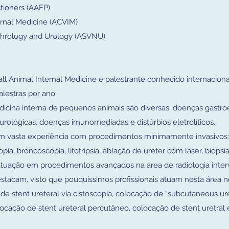
tioners (AAFP)
ernal Medicine (ACVIM)
phrology and Urology (ASVNU)
ll Animal Internal Medicine e palestrante conhecido internacion
lestras por ano.
dicina interna de pequenos animais são diversas: doenças gastroe
e urológicas, doenças imunomediadas e distúrbios eletrolíticos.
em vasta experiência com procedimentos minimamente invasivos: 
pia, broncoscopia, litotripsia, ablação de ureter com laser, biopsi
a atuação em procedimentos avançados na área de radiologia inter
estacam, visto que pouquíssimos profissionais atuam nesta área
e stent ureteral via cistoscopia, colocação de “subcutaneous ure
locação de stent ureteral percutâneo, colocação de stent uretral 