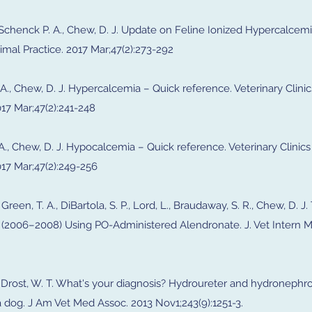
 J., Schenck P. A., Chew, D. J. Update on Feline Ionized Hypercalcemi
imal Practice. 2017 Mar;47(2):273-292
. A., Chew, D. J. Hypercalcemia – Quick reference. Veterinary Clini
17 Mar;47(2):241-248
. A., Chew, D. J. Hypocalcemia – Quick reference. Veterinary Clinic
17 Mar;47(2):249-256
., Green, T. A., DiBartola, S. P., Lord, L., Braudaway, S. R., Chew, D. 
s (2006–2008) Using PO-Administered Alendronate. J. Vet Intern 
 J.; Drost, W. T. What's your diagnosis? Hydroureter and hydronephro
 a dog. J Am Vet Med Assoc. 2013 Nov1;243(9):1251-3.