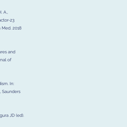
. A.,
actor-23
n Med. 2018
tures and
nal of
ism. In:
s, Saunders
gura JD (ed).