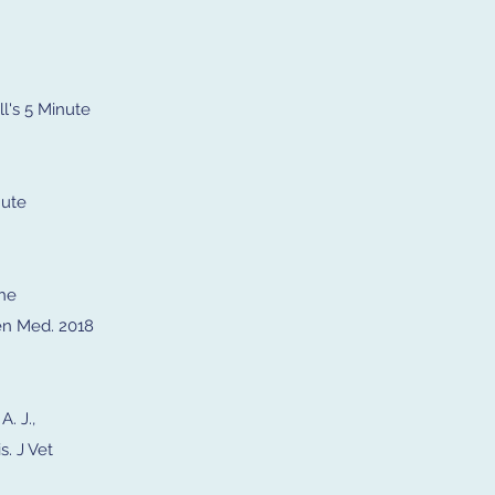
ll's 5 Minute
nute
the
ten Med. 2018
A. J.,
s. J Vet