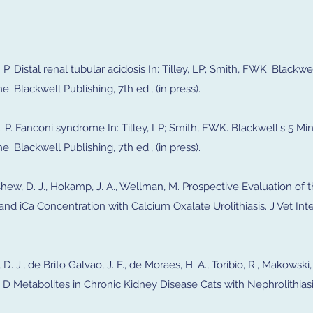
S. P. Distal renal tubular acidosis In: Tilley, LP; Smith, FWK. Blackwe
. Blackwell Publishing, 7th ed., (in press).
 S. P. Fanconi syndrome In: Tilley, LP; Smith, FWK. Blackwell's 5 Mi
. Blackwell Publishing, 7th ed., (in press).
., Chew, D. J., Hokamp, J. A., Wellman, M. Prospective Evaluation of 
and iCa Concentration with Calcium Oxalate Urolithiasis. J Vet In
 D. J., de Brito Galvao, J. F., de Moraes, H. A., Toribio, R., Makowski, 
in D Metabolites in Chronic Kidney Disease Cats with Nephrolithiasi