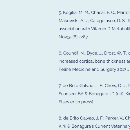
5. Kogika, M. M., Chacar, F. C., Martore
Makowski, A. J., Caragelasco, D. S., 
association with Vitamin D Metabol
Nov;32(6):2287
6. Council, N., Dyce, J., Drost, W. T., 
increased cortical bone thickness a
Feline Medicine and Surgery 2017 J
7. de Brito Galvao, J. F.; Chew, D. 
Scansen, BA & Bonagura JD (ed). Kir
Elsevier (in press).
8. de Brito Galvao, J. F.; Parker, V.
Kirk & Bonagura's Current Veterinary