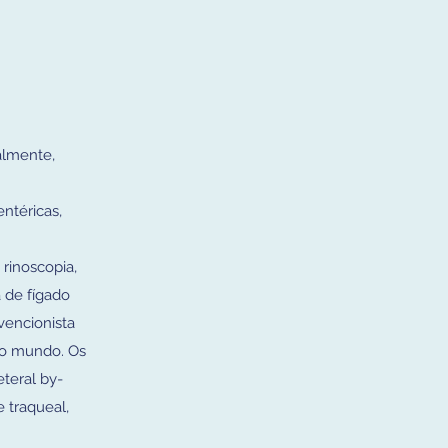
almente,
ntéricas,
rinoscopia,
a de fígado
vencionista
 no mundo. Os
teral by-
e traqueal,